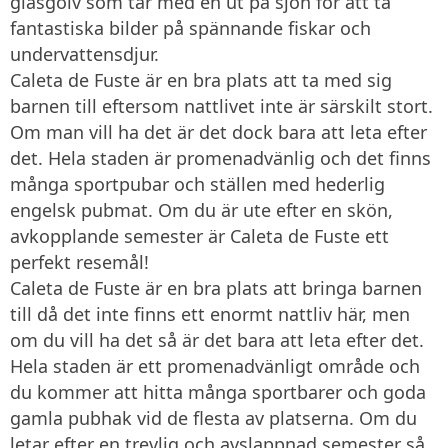
glasgolv som tar med en ut på sjön för att ta
fantastiska bilder på spännande fiskar och
undervattensdjur.
Caleta de Fuste är en bra plats att ta med sig
barnen till eftersom nattlivet inte är särskilt stort.
Om man vill ha det är det dock bara att leta efter
det. Hela staden är promenadvänlig och det finns
många sportpubar och ställen med hederlig
engelsk pubmat. Om du är ute efter en skön,
avkopplande semester är Caleta de Fuste ett
perfekt resemål!
Caleta de Fuste är en bra plats att bringa barnen
till då det inte finns ett enormt nattliv här, men
om du vill ha det så är det bara att leta efter det.
Hela staden är ett promenadvänligt område och
du kommer att hitta många sportbarer och goda
gamla pubhak vid de flesta av platserna. Om du
letar efter en trevlig och avslappnad semester så